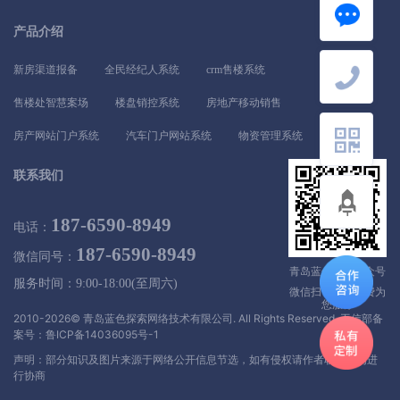
产品介绍
新房渠道报备
全民经纪人系统
crm售楼系统
售楼处智慧案场
楼盘销控系统
房地产移动销售
房产网站门户系统
汽车门户网站系统
物资管理系统
联系我们
187-6590-8949
电话：
187-6590-8949
微信同号：
青岛蓝色探索公众号
服务时间：9:00-18:00(至周六)
微信扫一扫，免费为
您服务
2010-2026© 青岛蓝色探索网络技术有限公司. All Rights Reserved.
工信部备
案号：鲁ICP备14036095号-1
声明：部分知识及图片来源于网络公开信息节选，如有侵权请作者联系我们进
行协商