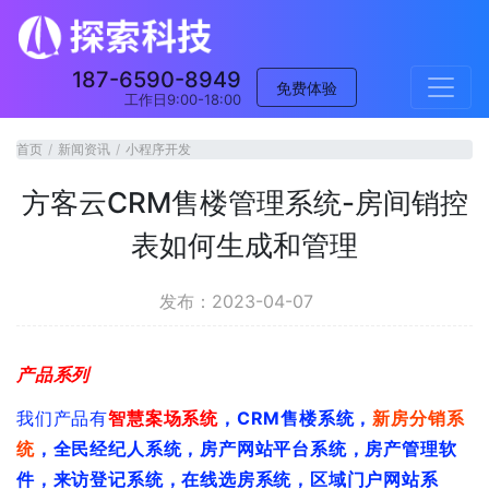
187-6590-8949
免费体验
工作日9:00-18:00
首页
新闻资讯
小程序开发
方客云CRM售楼管理系统-房间销控
表如何生成和管理
发布：2023-04-07
产
品
系
列
我
们
产
品
有
智
慧
案
场
系
统
，
C
R
M
售
楼
系
统
，
新
房
分
销
系
统
，
全
民
经
纪
人
系
统
，
房
产
网
站
平
台
系
统
，
房
产
管
理
软
件
，
来
访
登
记
系
统
，
在
线
选
房
系
统
，
区
域
门
户
网
站
系