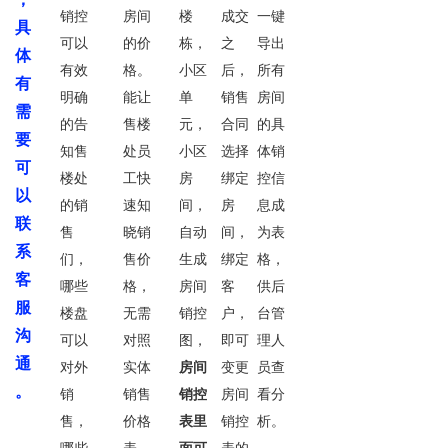
销控
房间
楼
成交
一键
具
可以
的价
栋，
之
导出
体
有效
格。
小区
后，
所有
有
明确
能让
单
销售
房间
需
的告
售楼
元，
合同
的具
要
知售
处员
小区
选择
体销
可
楼处
工快
房
绑定
控信
以
的销
速知
间，
房
息成
联
售
晓销
自动
间，
为表
系
们，
售价
生成
绑定
格，
客
哪些
格，
房间
客
供后
服
楼盘
无需
销控
户，
台管
沟
可以
对照
图，
即可
理人
通
对外
实体
房间
变更
员查
。
销
销售
销控
房间
看分
售，
价格
表里
销控
析。