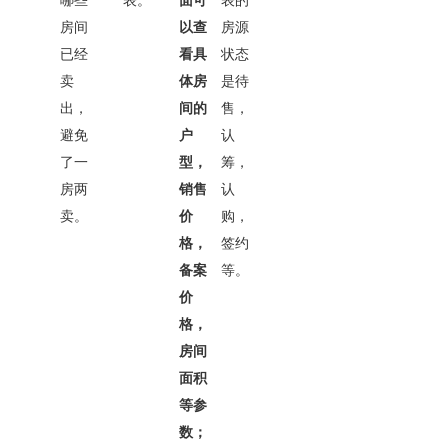
哪些
表。
面可
表的
房间
以查
房源
已经
看具
状态
卖
体房
是待
出，
间的
售，
避免
户
认
了一
型，
筹，
房两
销售
认
卖。
价
购，
格，
签约
备案
等。
价
格，
房间
面积
等参
数；