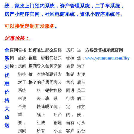
统
，
家
政
上
门
预
约
系
统
，
资
产
管
理
系
统
，
二
手
车
系
统
，
房
产
小
程
序
官
网
，
社
区
电
商
系
统
，
资
讯
小
程
序
系
统
等
。
可
以
接
受
定
制
开
发
服
务
。
优
惠
价
格
：
全
房间
售楼
如何
通过
那么
售楼
房间
当
方客云售楼系统官网
系
销
处的
创建
一键
我们
处只
销控
然，
www.youmumu.com/fky
列
控：
房间
房间
导入
如何
需通
表是
为了
优
销控
价
本地
创建
过方
和销
方便
对于
格？
的价
房间
客云
售合
后台
惠
系统
格
销控
售楼
同进
员工
价
来说
表，
表
系
行绑
的工
格
至关
快速
呢？
统，
定
作方
大
重
线上
后台
的，
便，
放
要，
生成
创建
当有
可从
送
房间
所有
小区
客户
后台
，